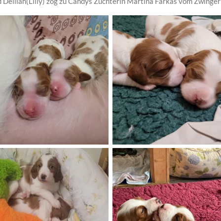
nd Delilah(Lilly) zog zu Candys Züchterin Martina Farkas vom Zwinger