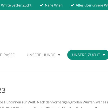
d White Setter Zucht
Nahe Wien
Alles über unsere W
IE RASSE
UNSERE HUNDE
UNSERE ZUCHT
23
e Hündinnen zur Welt. Nach den vorherigen großen Würfen, war es ri