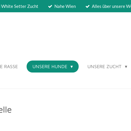
d White Setter Zucht
Nahe Wien
Alles über unsere W
IE RASSE
UNSERE HUNDE
UNSERE ZUCHT
lle