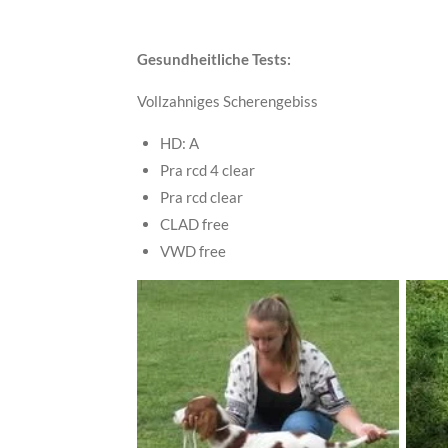
Gesundheitlich
Vollzahniges Scherenge
HD:
Pra rcd 4 clear
Pra rcd clear
CLAD free
VWD free