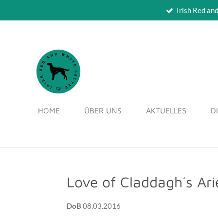
Irish Red an
Zum
Hauptinhalt
springen
HOME
ÜBER UNS
AKTUELLES
D
Love of Claddagh´s Arie
DoB
08.03.2016