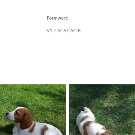
e Tests:
Formwert;
biss V1, CACA,CACIB
 A