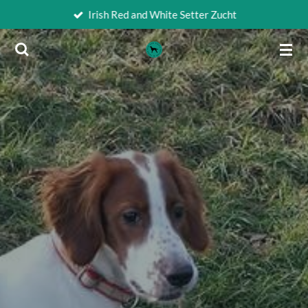
Irish Red and White Setter Zucht
Zum
Hauptinhalt
springen