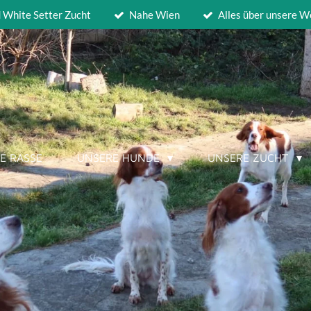
d White Setter Zucht
Nahe Wien
Alles über unsere W
IE RASSE
UNSERE HUNDE
UNSERE ZUCHT