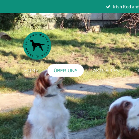
Irish Red an
Zum
Hauptinhalt
springen
HOME
ÜBER UNS
AKTUELLES
D