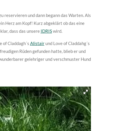
zu reservieren und dann begann das Warten. Als
ein Herz am Kopf! Kurz abgeklärt ob das eine
klar, dass das unsere
IDRIS
wird.
ve of Claddagh´s
Alistair
und Love of Claddahg´s
sfreudigen Rüden gefunden hatte, blieb er und
 wunderbarer gelehriger und verschmuster Hund