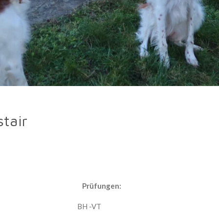
stair
sts: Prüfungen:
Form
herengebiss BH -VT V1,