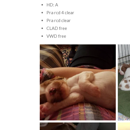
HD:
Pra rcd 4 clear
Pra rcd clear
CLAD free
VWD free