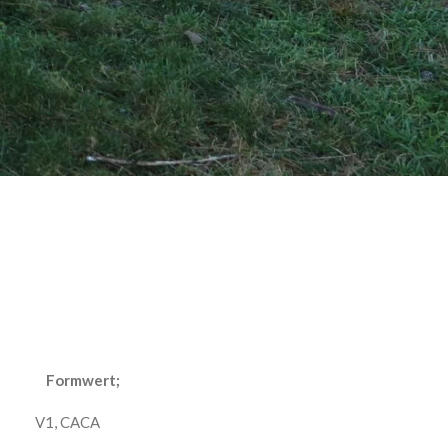
wert;
 CACA