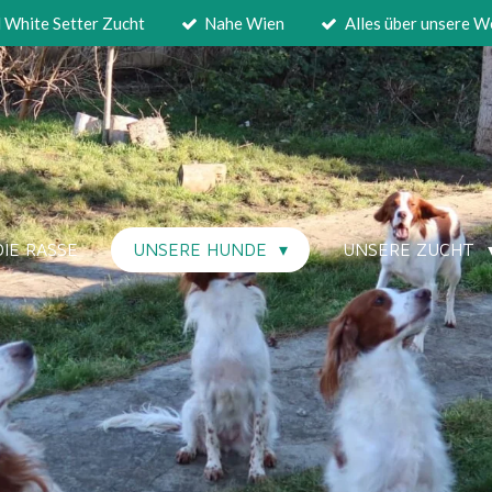
d White Setter Zucht
Nahe Wien
Alles über unsere W
DIE RASSE
UNSERE HUNDE
UNSERE ZUCHT