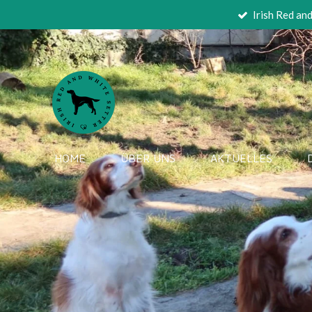
Irish Red an
Zum
Hauptinhalt
springen
HOME
ÜBER UNS
AKTUELLES