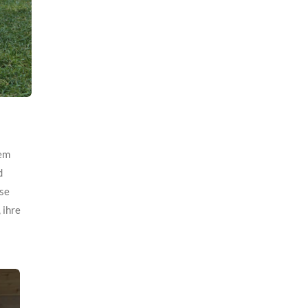
nem
d
ese
 ihre