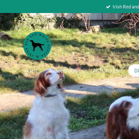
Irish Red an
Zum
Hauptinhalt
springen
HOME
ÜBER UNS
AKTUELLES
D