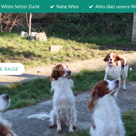
d White Setter Zucht
Nahe Wien
Alles über unsere W
IE RASSE
UNSERE HUNDE
UNSERE ZUCHT