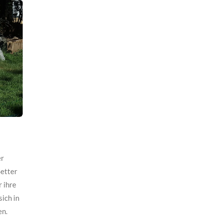
er
Setter
r ihre
sich in
en.