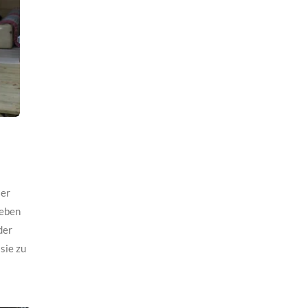
ler
ieben
der
sie zu