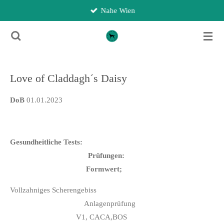
Nahe Wien
Zum
Hauptinhalt
springen
Love of Claddagh´s Daisy
DoB
01.01.2023
Gesundheitliche Tests:
Prüfungen:
Formwert;
Vollzahniges Scherengebiss
Anlagenprüfung
V1, CACA,BOS